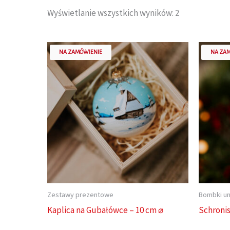
Wyświetlanie wszystkich wyników: 2
NA ZAMÓWIENIE
NA ZA
Zestawy prezentowe
Bombki u
Kaplica na Gubałówce – 10 cm ⌀
Schronis