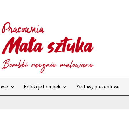
towe
Kolekcje bombek
Zestawy prezentowe