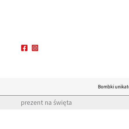
Przejdź
do
treści
Bombki unika
prezent na święta