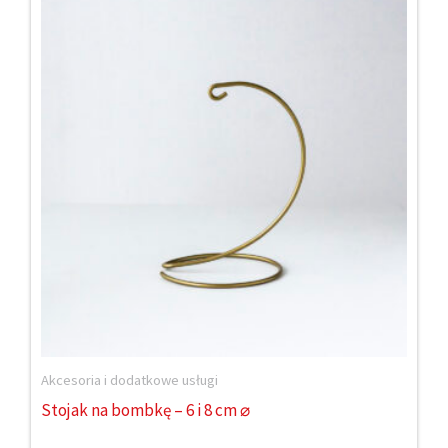
Akcesoria i dodatkowe usługi
Stojak na bombkę – 6 i 8 cm ⌀