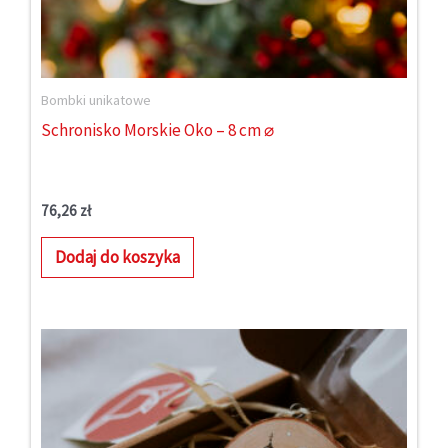
Bombki unikatowe
Schronisko Morskie Oko – 8 cm ⌀
76,26
zł
Dodaj do koszyka