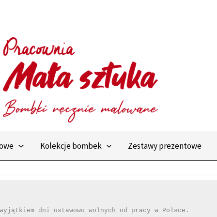
towe
Kolekcje bombek
Zestawy prezentowe