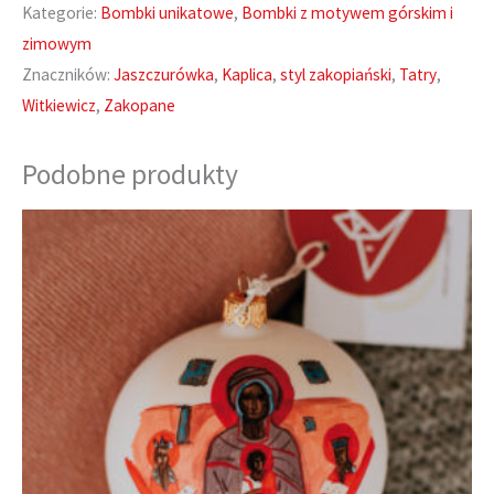
w
Kategorie:
Bombki unikatowe
,
Bombki z motywem górskim i
Jaszczurówce
zimowym
-
Znaczników:
Jaszczurówka
,
Kaplica
,
styl zakopiański
,
Tatry
,
10
Witkiewicz
,
Zakopane
cm
⌀
Podobne produkty