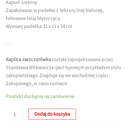
Kapsel: srebrny
Zapakowana: w pudełko z tektury litej bielonej,
foliowane folią błyszczącą
Wymiary pudełka: 11 x 11 x 14 cm
. . .
Kaplica Jaszczurówka
została zaprojektowana przez
Stanisława Witkiewicza i jest typowym przykładem stylu
zakopiańskiego. Znajduje się we wschodniej części
Zakopanego, w Jaszczurówce.
Produkt dostępny na zamówienie
ilość
Dodaj do koszyka
Kaplica