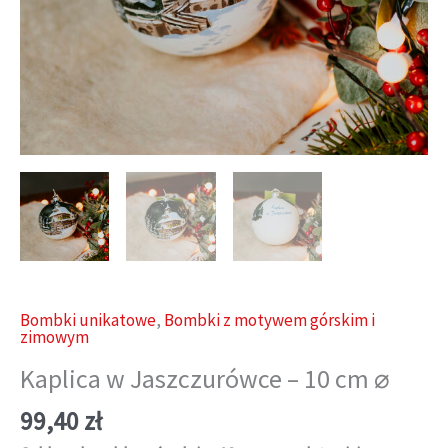
Bombki unikatowe
,
Bombki z motywem górskim i
zimowym
Kaplica w Jaszczurówce – 10 cm ⌀
99,40
zł