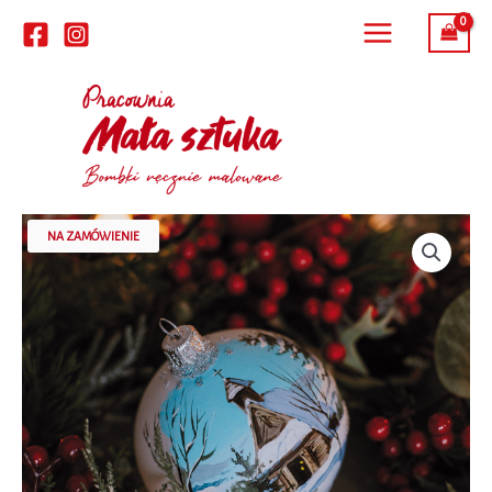
Przejdź
do
treści
NA ZAMÓWIENIE