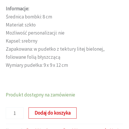
Informacje:
Średnica bombki: 8 cm
Materiał: szkło
Możliwość personalizacji: nie
Kapsel: srebrny
Zapakowana: w pudełko z tektury litej bielonej,
foliowane folią błyszczącą
Wymiary pudełka: 9 x 9 x 12 cm
Produkt dostępny na zamówienie
ilość
Dodaj do koszyka
Kaplica
na