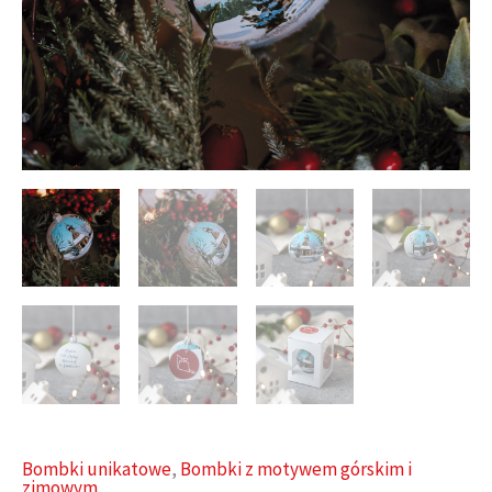
Bombki unikatowe
,
Bombki z motywem górskim i
zimowym