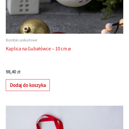
Bombki unikatowe
Kaplica na Gubałówce – 10 cm ⌀
98,40
zł
Dodaj do koszyka