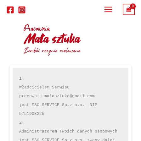
Przejdź
do
treści
1.

Właścicielem Serwisu 
pracownia.malasztuka@gmail.com

jest MSC SERVICE Sp.z o.o.  NIP 
5751903225

2.

Administratorem Twoich danych osobowych 
jest MSC SERVICE Sp.z o.o. zwany dalej 