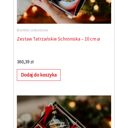
Bombki unikatowe
Zestaw Tatrzańskie Schroniska – 10 cm ⌀
360,39
zł
Dodaj do koszyka