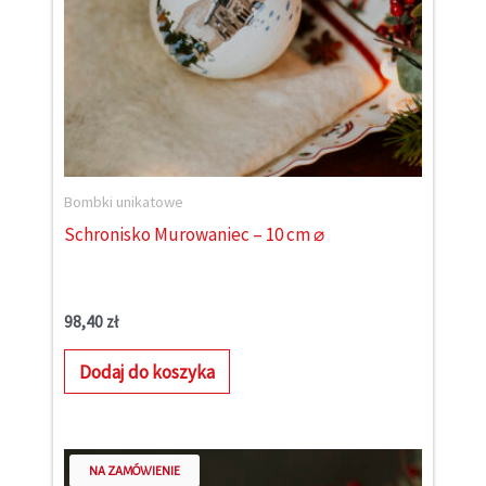
Bombki unikatowe
Schronisko Murowaniec – 10 cm ⌀
98,40
zł
Dodaj do koszyka
NA ZAMÓWIENIE