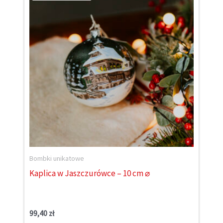
Bombki unikatowe
Kaplica w Jaszczurówce – 10 cm ⌀
99,40
zł