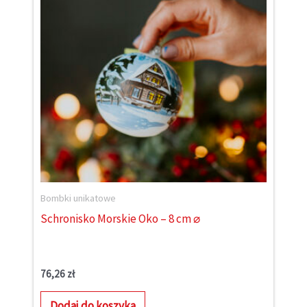
Bombki unikatowe
Schronisko Morskie Oko – 8 cm ⌀
76,26
zł
Dodaj do koszyka