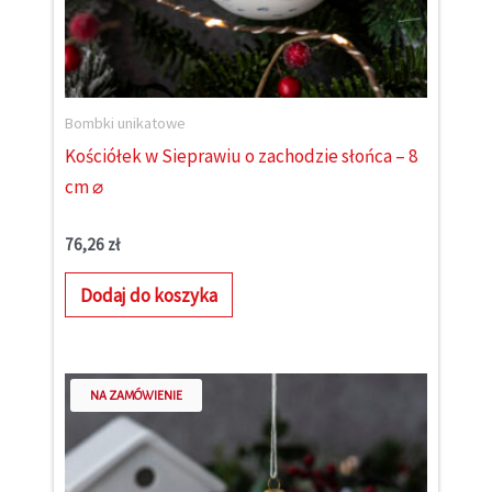
Bombki unikatowe
Kościółek w Sieprawiu o zachodzie słońca – 8
cm ⌀
76,26
zł
Dodaj do koszyka
NA ZAMÓWIENIE