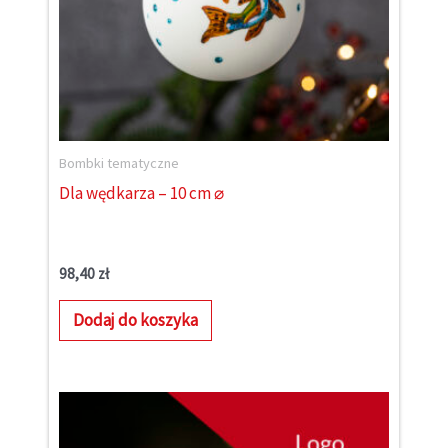
Bombki tematyczne
Dla wędkarza – 10 cm ⌀
98,40
zł
Dodaj do koszyka