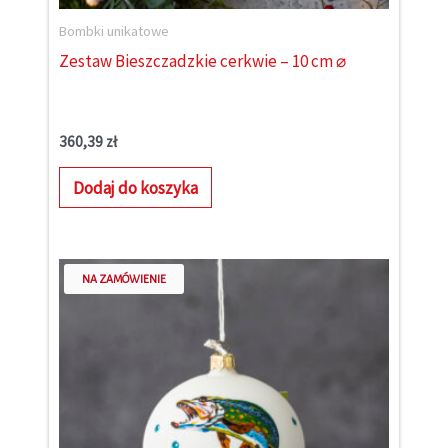
Bombki unikatowe
Zestaw Bieszczadzkie cerkwie – 10 cm ⌀
360,39
zł
Dodaj do koszyka
NA ZAMÓWIENIE