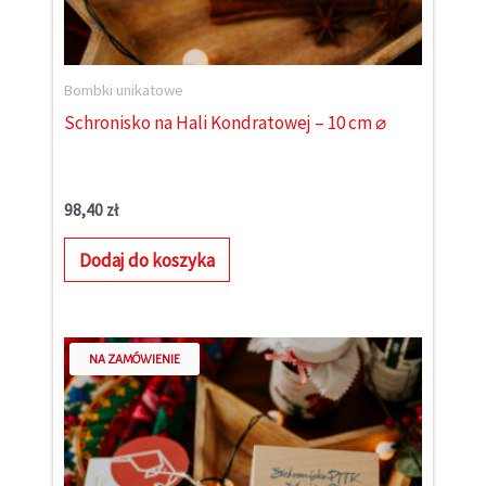
Bombki unikatowe
Schronisko na Hali Kondratowej – 10 cm ⌀
98,40
zł
Dodaj do koszyka
NA ZAMÓWIENIE