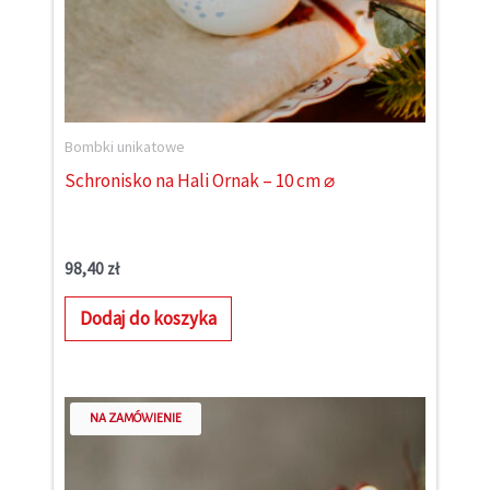
Bombki unikatowe
Schronisko na Hali Ornak – 10 cm ⌀
98,40
zł
Dodaj do koszyka
NA ZAMÓWIENIE