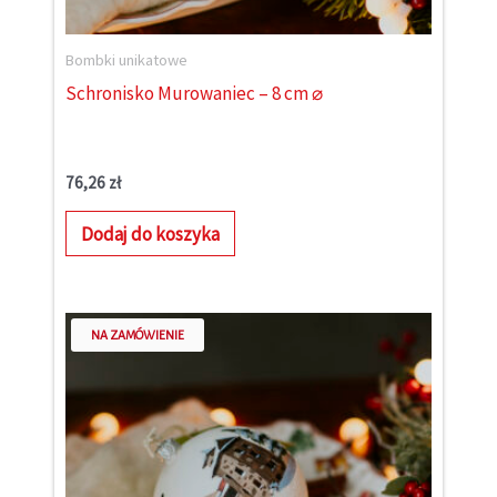
Bombki unikatowe
Schronisko Murowaniec – 8 cm ⌀
76,26
zł
Dodaj do koszyka
NA ZAMÓWIENIE