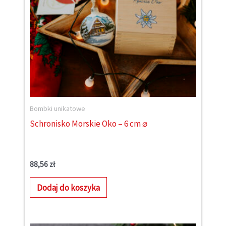
Bombki unikatowe
Schronisko Morskie Oko – 6 cm ⌀
88,56
zł
Dodaj do koszyka