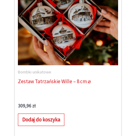
Bombki unikatowe
Zestaw Tatrzańskie Wille – 8 cm ⌀
309,96
zł
Dodaj do koszyka