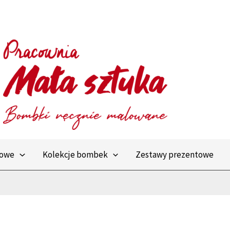
towe
Kolekcje bombek
Zestawy prezentowe