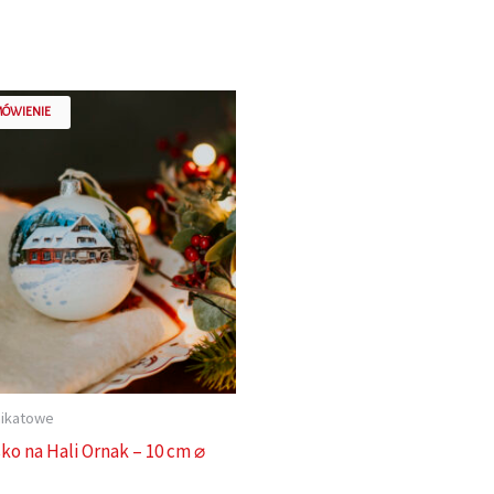
MÓWIENIE
nikatowe
ko na Hali Ornak – 10 cm ⌀