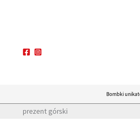
Przejdź
do
treści
Bombki unika
prezent górski