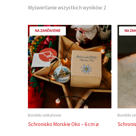
Wyświetlanie wszystkich wyników: 2
NA ZAMÓWIENIE
NA ZA
Bombki unikatowe
Bombki u
Schronisko Morskie Oko – 6 cm ⌀
Schronis